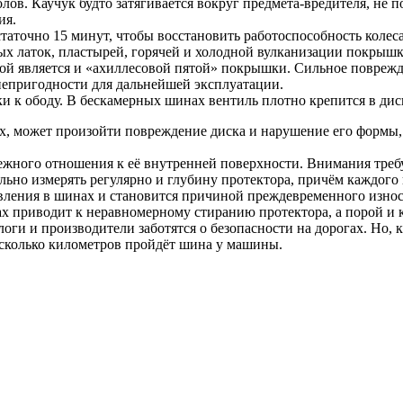
ов. Каучук будто затягивается вокруг предмета-вредителя, не п
ия.
аточно 15 минут, чтобы восстановить работоспособность колеса
 латок, пластырей, горячей и холодной вулканизации покрышка
й является и «ахиллесовой пятой» покрышки. Сильное поврежде
 непригодности для дальнейшей эксплуатации.
 к ободу. В бескамерных шинах вентиль плотно крепится в диск 
, может произойти повреждение диска и нарушение его формы, 
режного отношения к её внутренней поверхности. Внимания треб
ельно измерять регулярно и глубину протектора, причём каждого
вления в шинах и становится причиной преждевременного изно
ах приводит к неравномерному стиранию протектора, а порой и 
оги и производители заботятся о безопасности на дорогах. Но,
, сколько километров пройдёт шина у машины.