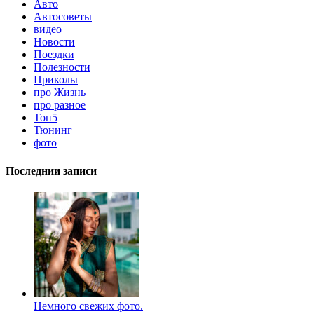
Авто
Автосоветы
видео
Новости
Поездки
Полезности
Приколы
про Жизнь
про разное
Топ5
Тюнинг
фото
Последнии записи
Немного свежих фото.