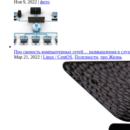
Ноя 9, 2022
|
фото
Про скорость компьютерных сетей… размышления в слух
Мар 21, 2022
|
Linux / CentOS
,
Полезности
,
про Жизнь