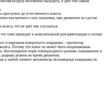
озволяя воздуху мгновенно выходить, и даёт тем самым
.
 прослужит до естественного износа.
ние внутреннего слоя, например, при движении на сдутом
колеса, что не даёт ему спускаться.
что тоже приводит к нежелательной разгерметизации и потере
ует и наружная поверхность покрышки – протектор.
 колеса. Потому что износ их может быть неодинаковым.
са. Несоблюдение норм температурного режима, повышенное и
к разрыву резины во время движения.
 как и любой элемент автомобиля, бескамерные покрышки не