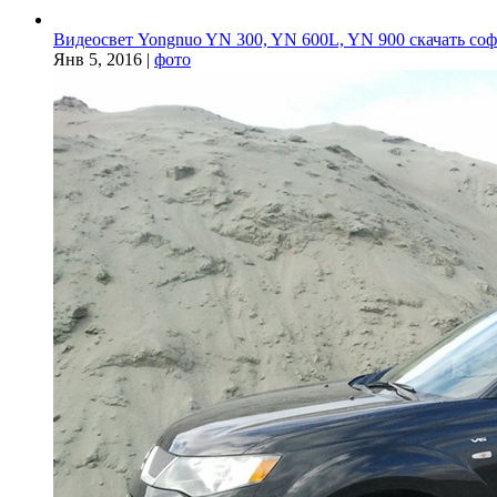
Видеосвет Yongnuo YN 300, YN 600L, YN 900 скачать софт
Янв 5, 2016
|
фото