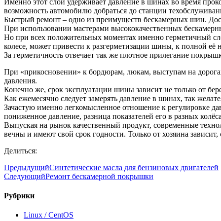
Именно этот слой удерживает давление в шинах во время прокол
возможность автомобилю добраться до станции техобслуживан
Быстрый ремонт – одно из преимуществ бескамерных шин. Дост
При использовании мастерами высококачественных бескамерных
Но при всех положительных моментах именно герметичный сло
колесе, может привести к разгерметизации шины, к полной её
За герметичность отвечает так же плотное прилегание покрышки
При «прикосновении» к бордюрам, люкам, выступам на дорогах
давления.
Конечно же, срок эксплуатации шины зависит не только от бе
Как ежемесячно следует замерять давление в шинах, так желат
Зачастую именно легкомысленное отношение к регулировке да
пониженное давление, разница показателей его в разных колёс
Выпуская на рынок качественный продукт, современные технол
вечны и имеют свой срок годности. Только от хозяина зависит
Делиться:
Предыдущий
Синтетические масла для бензиновых двигателей
Следующий
Ремонт бескамерной покрышки
Рубрики
Linux / CentOS