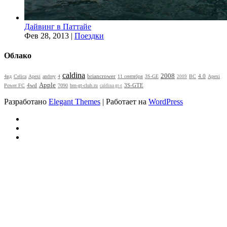
Дайвинг в Паттайе
Фев 28, 2013
|
Поездки
Облако
caldina
2008
briancrower
4.0
4вд
Celica
Apexi
andrey
4
11 сентября
3S-GE
BC
Apexi
2009
Apple
4wd
3S-GTE
Power FC
7090
brn-gt-club.ru
caldina gt-t
Разработано
Elegant Themes
| Работает на
WordPress