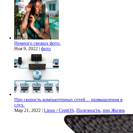
Немного свежих фото.
Ноя 9, 2022
|
фото
Про скорость компьютерных сетей… размышления в
слух.
Мар 21, 2022
|
Linux / CentOS
,
Полезности
,
про Жизнь