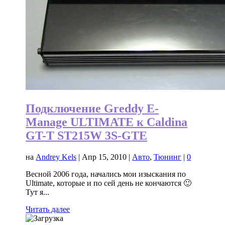
Подключение Greddy E-
Manage ULTIMATE к Caldina
GT-T ST215W 3S-GTE
на
Andrey Kels
|
Апр 15, 2010
|
Авто
,
Тюнинг
|
0
Весной 2006 года, начались мои изыскания по
Ultimate, которые и по сей день не кончаются 🙂
Тут я...
Читать далее