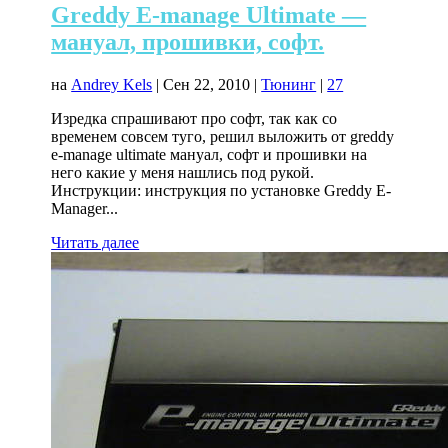
Greddy E-manage Ultimate —
мануал, прошивки, софт.
на
Andrey Kels
|
Сен 22, 2010
|
Тюнинг
|
27
Изредка спрашивают про софт, так как со
временем совсем туго, решил выложить от greddy
e-manage ultimate мануал, софт и прошивки на
него какие у меня нашлись под рукой.
Инструкции: инструкция по установке Greddy E-
Manager...
Читать далее