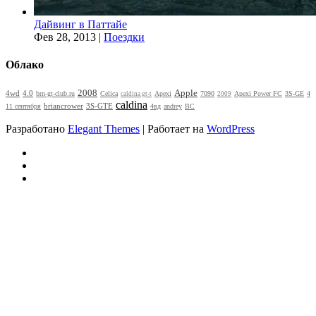
Дайвинг в Паттайе
Фев 28, 2013
|
Поездки
Облако
2008
Apple
4wd
4.0
brn-gt-club.ru
Celica
Apexi
7090
Apexi Power FC
3S-GE
4
caldina gt-t
2009
caldina
briancrower
3S-GTE
11 сентября
4вд
andrey
BC
Разработано
Elegant Themes
| Работает на
WordPress