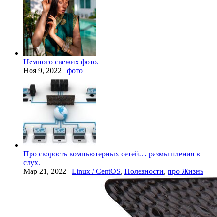
Немного свежих фото.
Ноя 9, 2022
|
фото
Про скорость компьютерных сетей… размышления в
слух.
Мар 21, 2022
|
Linux / CentOS
,
Полезности
,
про Жизнь